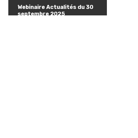
Webinaire Actualités du 30
septembre 2025
1 octobre 2025
Archives
juillet 2026
juin 2026
mai 2026
avril 2026
mars 2026
février 2026