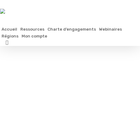
Skip
to
main
content
Accueil
Ressources
Charte d’engagements
Webinaires
Régions
Mon compte
search
PACA
➤
réunion
départementale
Var
du
12
mars
2026
3
avril
2026